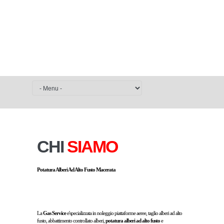
CHI
SIAMO
Potatura Alberi Ad Alto Fusto Macerata
La
Gas Service
e'specializzata in noleggio piattaforme aeree, taglio alberi ad alto
fusto, abbattimento controllato alberi,
potatura alberi ad alto fusto
e