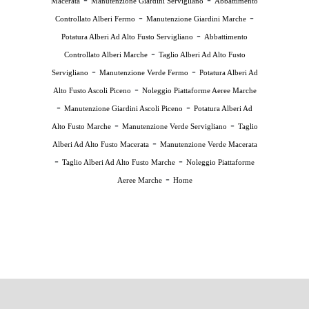
Macerata
Manutenzione Giardini Servigliano
Abbattimento
-
-
Controllato Alberi Fermo
Manutenzione Giardini Marche
-
Potatura Alberi Ad Alto Fusto Servigliano
Abbattimento
-
Controllato Alberi Marche
Taglio Alberi Ad Alto Fusto
-
-
Servigliano
Manutenzione Verde Fermo
Potatura Alberi Ad
-
Alto Fusto Ascoli Piceno
Noleggio Piattaforme Aeree Marche
-
-
Manutenzione Giardini Ascoli Piceno
Potatura Alberi Ad
-
-
Alto Fusto Marche
Manutenzione Verde Servigliano
Taglio
-
Alberi Ad Alto Fusto Macerata
Manutenzione Verde Macerata
-
-
Taglio Alberi Ad Alto Fusto Marche
Noleggio Piattaforme
-
Aeree Marche
Home