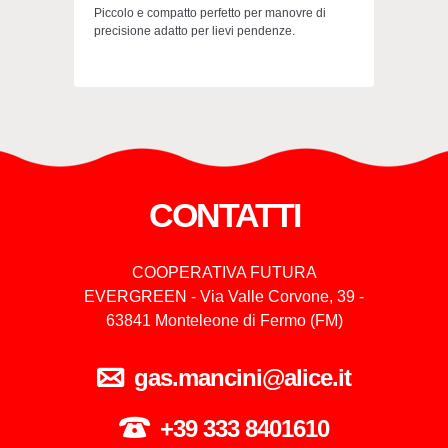
Piccolo e compatto perfetto per manovre di
precisione adatto per lievi pendenze.
CONTATTI
COOPERATIVA FUTURA
EVERGREEN - Via Valle Corvone, 39 -
63841 Monteleone di Fermo (FM)
gas.mancini@alice.it
+39 333 8401610