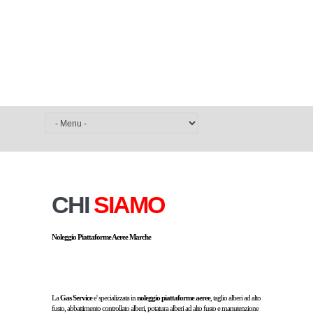
CHI
SIAMO
Noleggio Piattaforme Aeree Marche
La
Gas Service
e' specializzata in
noleggio piattaforme aeree
, taglio alberi ad alto
fusto, abbattimento controllato alberi, potatura alberi ad alto fusto e manutenzione