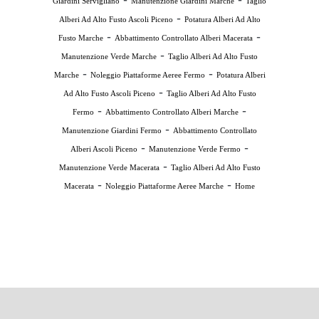
Giardini Servigliano
Manutenzione Giardini Marche
Taglio
-
Alberi Ad Alto Fusto Ascoli Piceno
Potatura Alberi Ad Alto
-
-
Fusto Marche
Abbattimento Controllato Alberi Macerata
-
Manutenzione Verde Marche
Taglio Alberi Ad Alto Fusto
-
-
Marche
Noleggio Piattaforme Aeree Fermo
Potatura Alberi
-
Ad Alto Fusto Ascoli Piceno
Taglio Alberi Ad Alto Fusto
-
-
Fermo
Abbattimento Controllato Alberi Marche
-
Manutenzione Giardini Fermo
Abbattimento Controllato
-
-
Alberi Ascoli Piceno
Manutenzione Verde Fermo
-
Manutenzione Verde Macerata
Taglio Alberi Ad Alto Fusto
-
-
Macerata
Noleggio Piattaforme Aeree Marche
Home